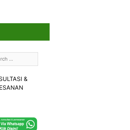
h
SULTASI &
ESANAN