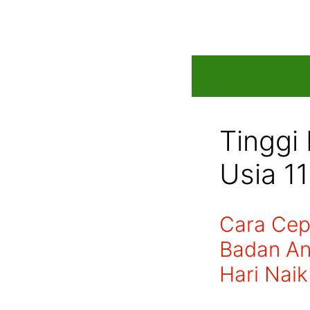
Skip
to
content
Tinggi
Usia 1
Cara Cep
Badan An
Hari Nai