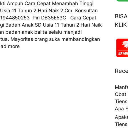
ukti Ampuh Cara Cepat Menambah Tinggi
sia 11 Tahun 2 Hari Naik 2 Cm. Konsultan
BIS
081944850253 Pin DB35E53C Cara Cepat
KLIK
i Badan Anak SD Usia 11 Tahun 2 Hari Naik
an badan anak balita selalu menjadi
g tua. Mayoritas orang suka membandingkan
ead more
Rece
Manfa
Obat 
Tiens
Apa S
Apaka
Tiens