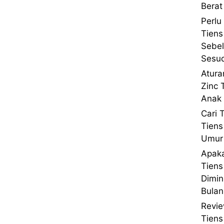
Berat
Perlu
Tiens
Sebe
Sesu
Atura
Zinc 
Anak 
Cari 
Tiens
Umur 
Apaka
Tien
Dimin
Bulan
Revie
Tien