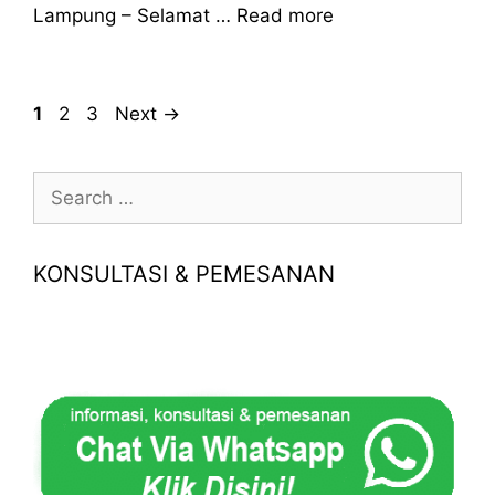
Lampung – Selamat …
Read more
Page
Page
Page
1
2
3
Next
→
Search
for:
KONSULTASI & PEMESANAN