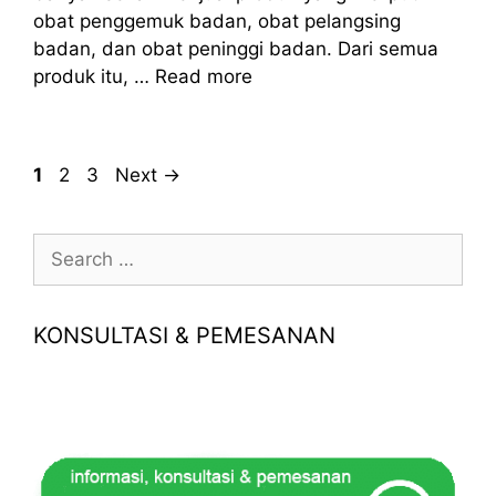
obat penggemuk badan, obat pelangsing
badan, dan obat peninggi badan. Dari semua
produk itu, …
Read more
Page
Page
Page
1
2
3
Next
→
Search
for:
KONSULTASI & PEMESANAN