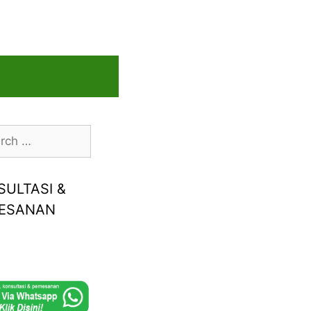
h
SULTASI &
ESANAN