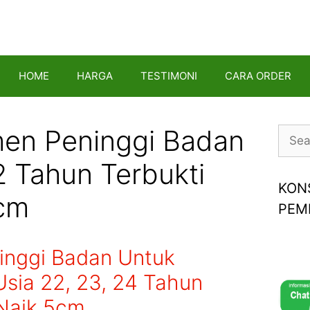
HOME
HARGA
TESTIMONI
CARA ORDER
en Peninggi Badan
Searc
for:
2 Tahun Terbukti
KON
cm
PEM
inggi Badan Untuk
sia 22, 23, 24 Tahun
 Naik 5cm