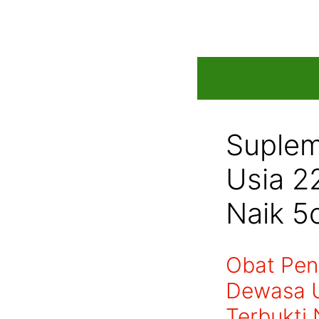
Skip
to
content
Suplem
Usia 2
Naik 5
Obat Pen
Dewasa U
Terbukti