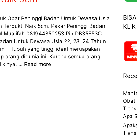
BIS
oduk Obat Peninggi Badan Untuk Dewasa Usia
KLIK
n Terbukti Naik 5cm. Pakar Peninggi Badan
ul Mualifah 081944850253 Pin DB35E53C
Badan Untuk Dewasa Usia 22, 23, 24 Tahun
cm – Tubuh yang tinggi ideal meruapakan
iap orang didunia ini. Karena semua orang
likinya. …
Read more
Rece
Manfa
Obat 
Tiens
Apa S
Apaka
Tiens