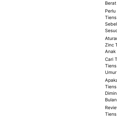
Berat
Perlu
Tiens
Sebe
Sesu
Atura
Zinc 
Anak 
Cari 
Tiens
Umur 
Apaka
Tien
Dimin
Bulan
Revie
Tien