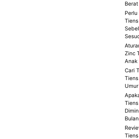
Berat
Perlu
Tiens
Sebe
Sesu
Atura
Zinc 
Anak 
Cari 
Tiens
Umur 
Apaka
Tien
Dimin
Bulan
Revie
Tien