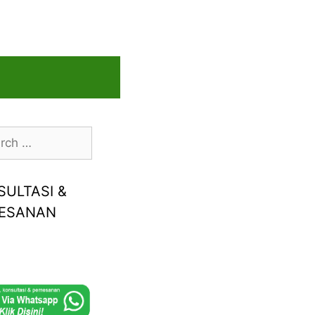
h
SULTASI &
ESANAN