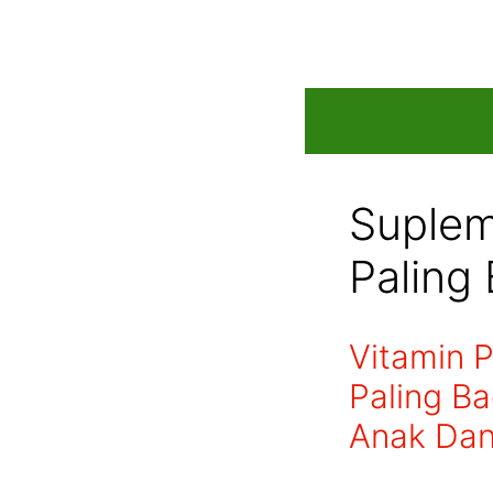
Skip
to
content
Suplem
Paling
Vitamin 
Paling B
Anak Da