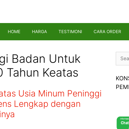
HOME
HARGA
TESTIMONI
CARA ORDER
gi Badan Untuk
Searc
for:
0 Tahun Keatas
KON
PEM
atas Usia Minum Peninggi
ens Lengkap dengan
inya