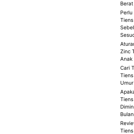
Berat
Perlu
Tiens
Sebe
Sesu
Atura
Zinc 
Anak 
Cari 
Tiens
Umur 
Apaka
Tien
Dimin
Bulan
Revie
Tien