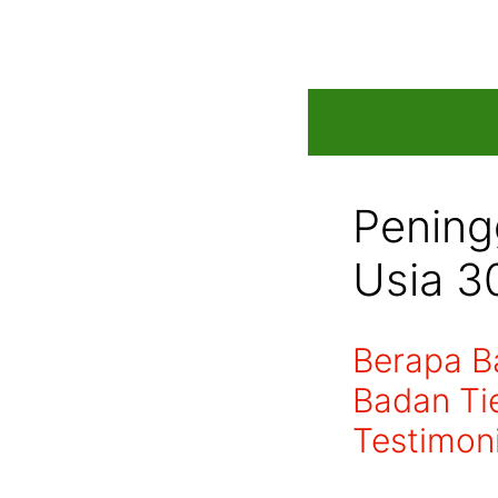
Skip
to
content
Pening
Usia 3
Berapa B
Badan Ti
Testimon