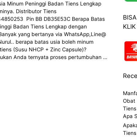
sia Minum Peninggi Badan Tiens Lengkap
inya. Distributor Tiens
BIS
44850253 Pin BB DB35E53C Berapa Batas
KLIK
inggi Badan Tiens Lengkap dengan
 Banyak yang bertanya via WhatsApp,Line@
urul.. berapa batas usia boleh minum
tiens (Susu NHCP + Zinc Capsule)?
ukan Anda ternyata proses pertumbuhan …
Rece
Manfa
Obat 
Tiens
Apa S
Apaka
Tiens