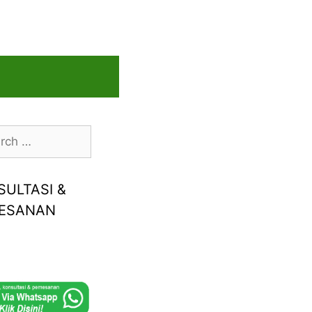
h
SULTASI &
ESANAN