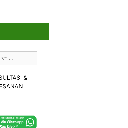
h
SULTASI &
ESANAN