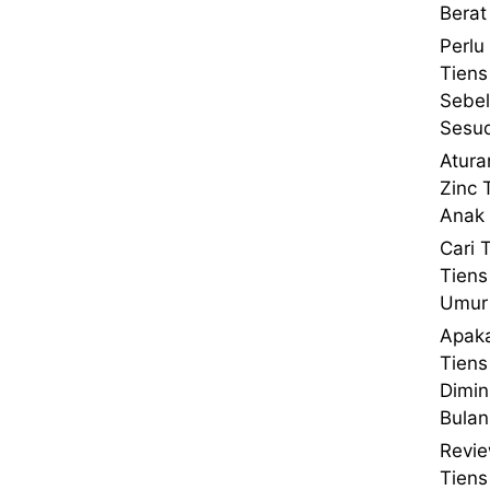
Berat
Perlu
Tiens
Sebe
Sesu
Atura
Zinc 
Anak 
Cari 
Tiens
Umur 
Apaka
Tien
Dimin
Bulan
Revie
Tien