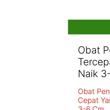
Skip
to
content
Obat P
Tercep
Naik 3
Obat Pen
Cepat Ya
3-6 Cm