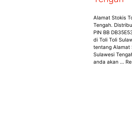
Alamat Stokis T
Tengah. Distrib
PIN BB DB35E53
di Toli Toli Sul
tentang Alamat 
Sulawesi Tengah
anda akan …
Re