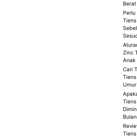
Berat
Perlu
Tiens
Sebe
Sesu
Atura
Zinc 
Anak 
Cari 
Tiens
Umur 
Apaka
Tien
Dimin
Bulan
Revie
Tien