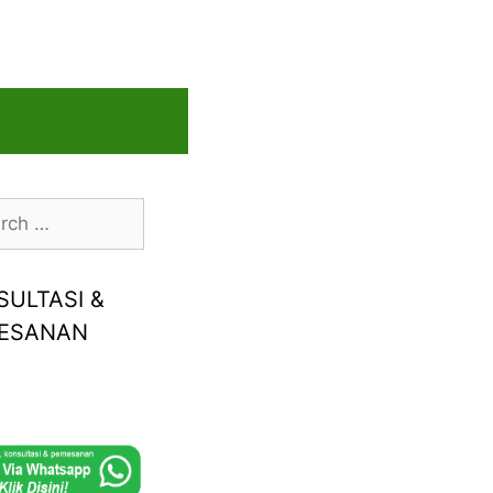
h
SULTASI &
ESANAN