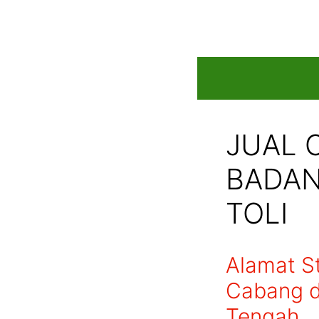
Skip
to
content
JUAL 
BADAN 
TOLI
Alamat S
Cabang di
Tengah