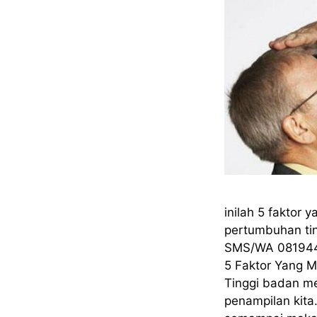
inilah 5 fakto
pertumbuhan ti
SMS/WA 0819448
5 Faktor Yang 
Tinggi badan m
penampilan kita