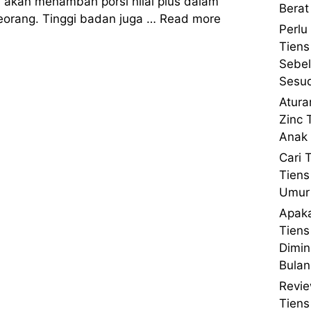
akan menambah porsi nilai plus dalam
Berat
eorang. Tinggi badan juga …
Read more
Perlu
Tiens
Sebe
Sesu
Atura
Zinc 
Anak 
Cari 
Tiens
Umur 
Apaka
Tien
Dimin
Bulan
Revie
Tien