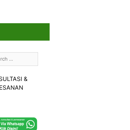
h
SULTASI &
ESANAN