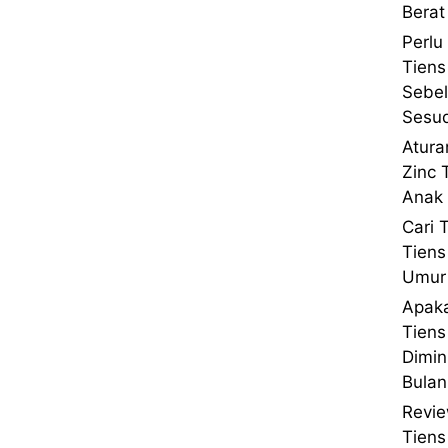
Berat
Perlu
Tiens
Sebe
Sesu
Atura
Zinc 
Anak 
Cari 
Tiens
Umur 
Apaka
Tien
Dimin
Bulan
Revie
Tien