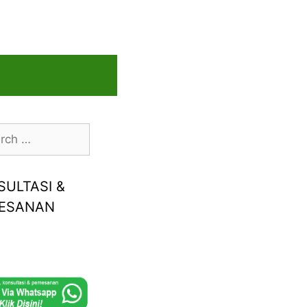
h
SULTASI &
ESANAN