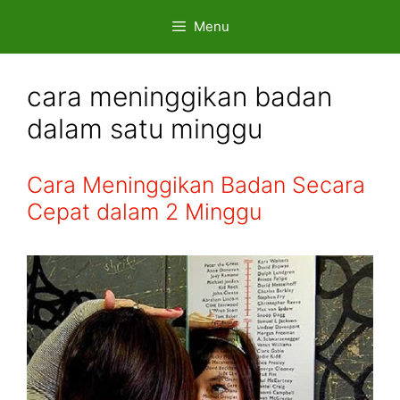
Skip
Menu
to
content
cara meninggikan badan
dalam satu minggu
Cara Meninggikan Badan Secara
Cepat dalam 2 Minggu