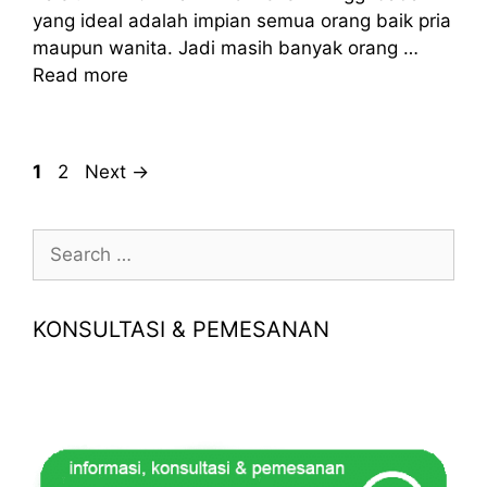
yang ideal adalah impian semua orang baik pria
maupun wanita. Jadi masih banyak orang …
Read more
Page
Page
1
2
Next
→
Search
for:
KONSULTASI & PEMESANAN