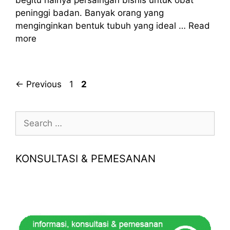
begitu halnya persaingan bisnis untuk obat
peninggi badan. Banyak orang yang
menginginkan bentuk tubuh yang ideal …
Read
more
Page
Page
←
Previous
1
2
Search
for:
KONSULTASI & PEMESANAN