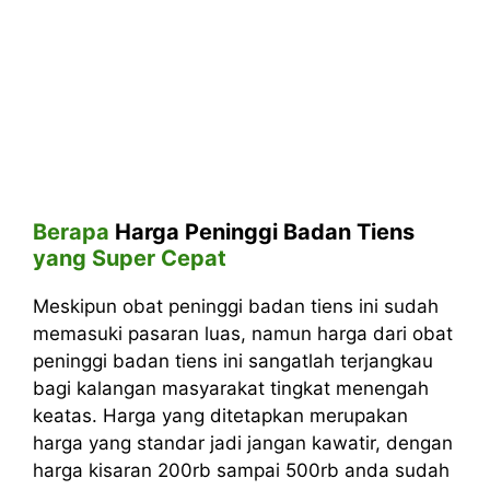
Berapa
Harga Peninggi Badan Tiens
yang Super Cepat
Meskipun obat peninggi badan tiens ini sudah
memasuki pasaran luas, namun harga dari obat
peninggi badan tiens ini sangatlah terjangkau
bagi kalangan masyarakat tingkat menengah
keatas. Harga yang ditetapkan merupakan
harga yang standar jadi jangan kawatir, dengan
harga kisaran 200rb sampai 500rb anda sudah