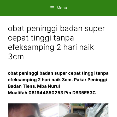
Skip
Menu
to
content
obat peninggi badan super
cepat tinggi tanpa
efeksamping 2 hari naik
3cm
obat peninggi badan super cepat tinggi tanpa
efeksamping 2 hari naik 3cm. Pakar Peninggi
Badan Tiens. Mba Nurul
Mualifah 081944850253 Pin DB35E53C