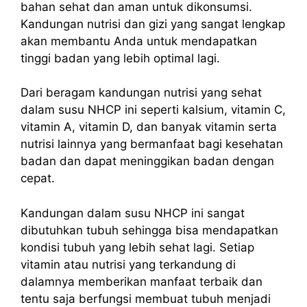
bahan sehat dan aman untuk dikonsumsi.
Kandungan nutrisi dan gizi yang sangat lengkap
akan membantu Anda untuk mendapatkan
tinggi badan yang lebih optimal lagi.
Dari beragam kandungan nutrisi yang sehat
dalam susu NHCP ini seperti kalsium, vitamin C,
vitamin A, vitamin D, dan banyak vitamin serta
nutrisi lainnya yang bermanfaat bagi kesehatan
badan dan dapat meninggikan badan dengan
cepat.
Kandungan dalam susu NHCP ini sangat
dibutuhkan tubuh sehingga bisa mendapatkan
kondisi tubuh yang lebih sehat lagi. Setiap
vitamin atau nutrisi yang terkandung di
dalamnya memberikan manfaat terbaik dan
tentu saja berfungsi membuat tubuh menjadi