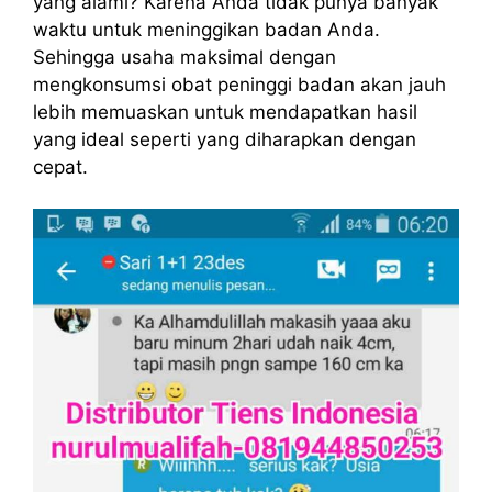
yang alami? Karena Anda tidak punya banyak
waktu untuk meninggikan badan Anda.
Sehingga usaha maksimal dengan
mengkonsumsi obat peninggi badan akan jauh
lebih memuaskan untuk mendapatkan hasil
yang ideal seperti yang diharapkan dengan
cepat.