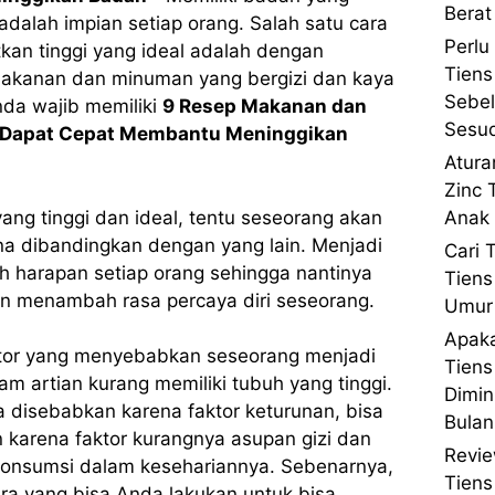
Berat
 adalah impian setiap orang. Salah satu cara
Perlu
an tinggi yang ideal adalah dengan
Tiens
kanan dan minuman yang bergizi dan kaya
Sebe
nda wajib memiliki
9 Resep Makanan dan
Sesu
Dapat Cepat Membantu Meninggikan
Atura
Zinc 
ng tinggi dan ideal, tentu seseorang akan
Anak 
a dibandingkan dengan yang lain. Menjadi
Cari 
 harapan setiap orang sehingga nantinya
Tiens
an menambah rasa percaya diri seseorang.
Umur 
Apaka
tor yang menyebabkan seseorang menjadi
Tien
am artian kurang memiliki tubuh yang tinggi.
Dimin
a disebabkan karena faktor keturunan, bisa
Bulan
 karena faktor kurangnya asupan gizi dan
Revie
konsumsi dalam kesehariannya. Sebenarnya,
Tien
ra yang bisa Anda lakukan untuk bisa