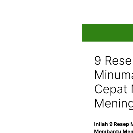
Skip
to
content
9 Rese
Minuma
Cepat
Mening
Inilah 9 Resep
Membantu Meni