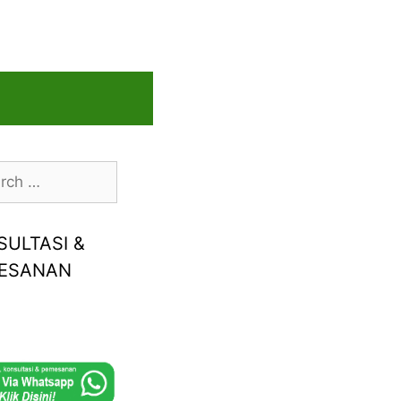
h
SULTASI &
ESANAN