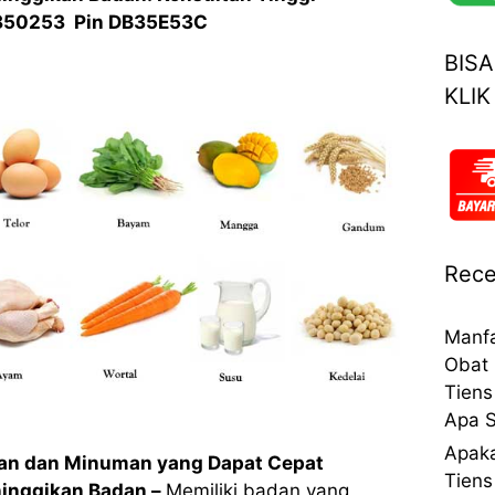
850253 Pin DB35E53C
BIS
KLIK
Rece
Manfa
Obat 
Tiens
Apa S
Apaka
an dan Minuman yang Dapat Cepat
Tiens
nggikan Badan –
Memiliki badan yang