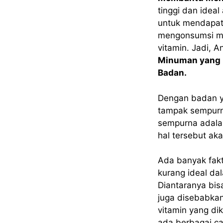
tinggi dan ideal
untuk mendapatk
mengonsumsi ma
vitamin. Jadi, A
Minuman yang 
Badan.
Dengan badan ya
tampak sempurn
sempurna adalah
hal tersebut ak
Ada banyak fak
kurang ideal dal
Diantaranya bis
juga disebabkan
vitamin yang di
ada berbagai ca