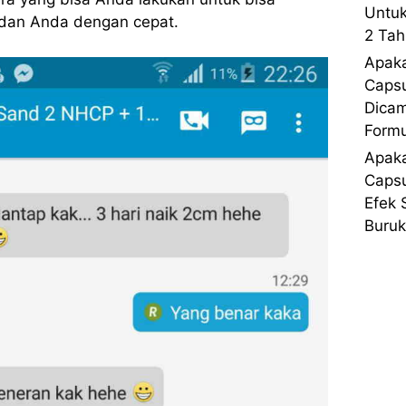
Untuk
dan Anda dengan cepat.
2 Tah
Apaka
Capsu
Dica
Formu
Apaka
Capsu
Efek 
Buruk